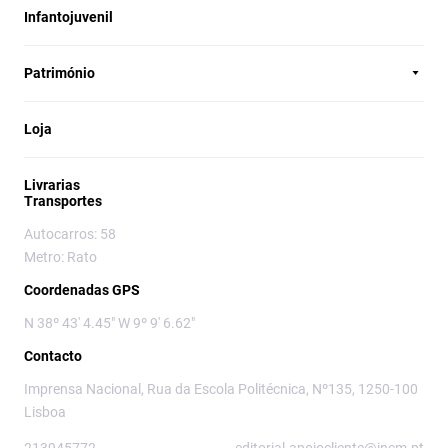
Infantojuvenil
Património
Loja
Livrarias
Transportes
Autocarros: 58
Metro: Rato
Coordenadas GPS
N 38º 43' 4.45" W 9º 9' 6.62"
Contacto
Imprensa Nacional, Rua da Escola Politécnica, Nº135, 1250-100
Lisboa