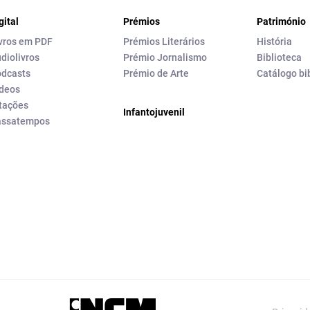
gital
Prémios
Património
vros em PDF
Prémios Literários
História
diolivros
Prémio Jornalismo
Biblioteca
dcasts
Prémio de Arte
Catálogo bi
deos
tações
Infantojuvenil
assatempos