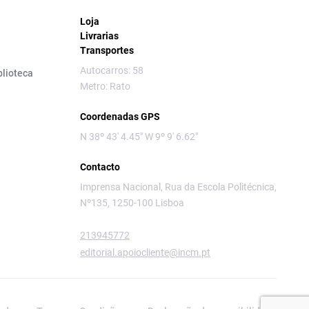
Loja
Livrarias
Transportes
Autocarros: 58
blioteca
Metro: Rato
Coordenadas GPS
N 38º 43' 4.45" W 9º 9' 6.62"
Contacto
Imprensa Nacional, Rua da Escola Politécnica,
Nº135, 1250-100 Lisboa
213945772
editorial.apoiocliente@incm.pt