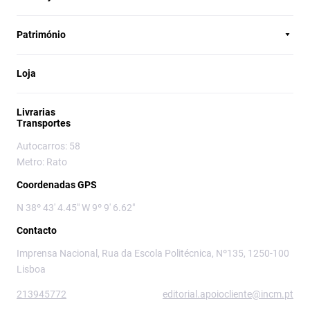
Património
Loja
Livrarias
Transportes
Autocarros: 58
Metro: Rato
Coordenadas GPS
N 38º 43' 4.45" W 9º 9' 6.62"
Contacto
Imprensa Nacional, Rua da Escola Politécnica, Nº135, 1250-100
Lisboa
213945772
editorial.apoiocliente@incm.pt