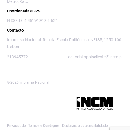
Metro: Rato
Coordenadas GPS
N 38º 43' 4.45" W 9º 9' 6.62"
Contacto
Imprensa Nacional, Rua da Escola Politécnica, Nº135, 1250-100
Lisboa
213945772
editorial.apoiocliente@incm.pt
© 2026 Imprensa Nacional
Imprensa Nacional é a marca editorial da
Privacidade
Termos e Condições
Declaração de acessibilidade