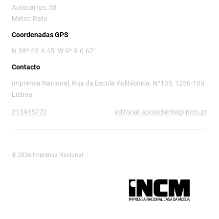
Autocarros: 58
Metro: Rato
Coordenadas GPS
N 38º 43' 4.45" W 9º 9' 6.62"
Contacto
Imprensa Nacional, Rua da Escola Politécnica, Nº135, 1250-100
Lisboa
213945772
editorial.apoiocliente@incm.pt
© 2026 Imprensa Nacional
Imprensa Nacional é a marca editorial da