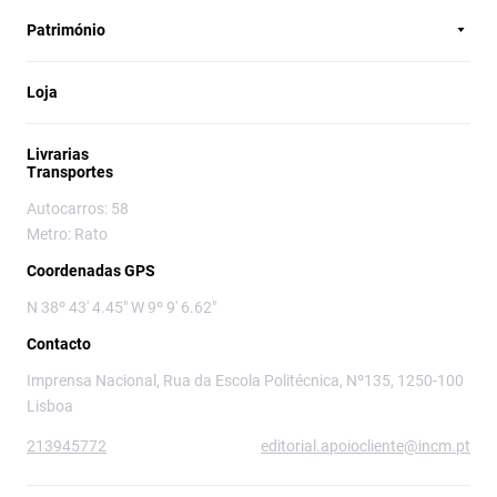
Património
Loja
Livrarias
Transportes
Autocarros: 58
Metro: Rato
Coordenadas GPS
N 38º 43' 4.45" W 9º 9' 6.62"
Contacto
Imprensa Nacional, Rua da Escola Politécnica, Nº135, 1250-100
Lisboa
213945772
editorial.apoiocliente@incm.pt