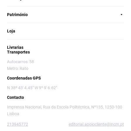
Património
Loja
Livrarias
Transportes
Autocarros: 58
Metro: Rato
Coordenadas GPS
N 38º 43' 4.45" W 9º 9' 6.62"
Contacto
Imprensa Nacional, Rua da Escola Politécnica, Nº135, 1250-100
Lisboa
213945772
editorial.apoiocliente@incm.pt