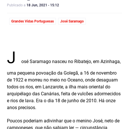
Publicado a
18 Jun, 2021 - 15:12
Grandes Vidas Portuguesas
José Saramago
J
osé Saramago nasceu no Ribatejo, em Azinhaga,
uma pequena povoação da Golegã, a 16 de novembro
de 1922 e morreu no meio no Oceano, onde desaguam
todos os rios, em Lanzarote, a ilha mais oriental do
arquipélago das Canárias, feita de vulcões adormecidos
e rios de lava. Era o dia 18 de junho de 2010. Há onze
anos precisos.
Poucos poderiam adivinhar que o menino José, neto de
camponeses que não sabiam ler — circunstância