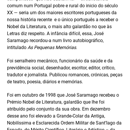
comum num Portugal pobre e rural do inicio do século
XX — seria um dos maiores escritores portugueses da
nossa história recente e o único português a receber o
Nobel da Literatura, o mais alto galardão no que às
Letras diz respeito. A infância difícil, essa, José
Saramago recordou-a num livro autobiográfico,
intitulado
As Pequenas Memórias
.
Foi serralheiro mecânico, funcionário da saúde e da
previdência social, desenhador, escritor, editor, crítico,
tradutor e jornalista. Publicou romances, crónicas, peças
de teatro, poesia, diários e memórias.
Foi em outubro de 1998 que José Saramago recebeu o
Prémio Nobel de Literatura, galardão que lhe foi
atribuído pelo conjunto da sua obra. Em dezembro
desse ano foi elevado a Grande-Colar da Antiga,
Nobilíssima e Esclarecida Ordem Militar de Sant’Iago da
Espada, do Mérito Científico, Literário e Artístico – da