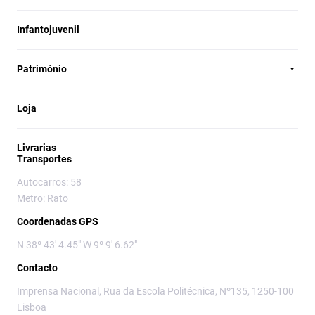
Infantojuvenil
Património
Loja
Livrarias
Transportes
Autocarros: 58
Metro: Rato
Coordenadas GPS
N 38º 43' 4.45" W 9º 9' 6.62"
Contacto
Imprensa Nacional, Rua da Escola Politécnica, Nº135, 1250-100
Lisboa