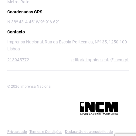
Metro: Rato
Coordenadas GPS
N 38º 43' 4.45" W 9º 9' 6.62"
Contacto
Imprensa Nacional, Rua da Escola Politécnica, Nº135, 1250-100
Lisboa
213945772
editorial.apoiocliente@incm.pt
© 2026 Imprensa Nacional
Imprensa Nacional é a marca editorial da
Privacidade
Termos e Condições
Declaração de acessibilidade