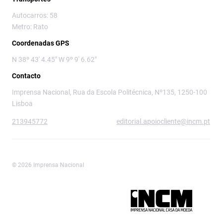
Autocarros: 58
Metro: Rato
Coordenadas GPS
N 38º 43' 4.45" W 9º 9' 6.62"
Contacto
Imprensa Nacional, Rua da Escola Politécnica, Nº135, 1250-100
Lisboa
213945772
editorial.apoiocliente@incm.pt
© 2026 Imprensa Nacional
Imprensa Nacional é a marca editorial da