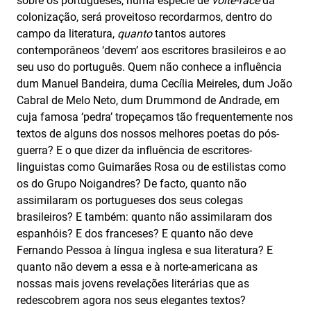
sobre os portugueses, numa espécie de
volte-face
da
colonização, será proveitoso recordarmos, dentro do
campo da literatura,
quanto
tantos autores
contemporâneos ‘devem’ aos escritores brasileiros e ao
seu uso do português. Quem não conhece a influência
dum Manuel Bandeira, duma Cecília Meireles, dum João
Cabral de Melo Neto, dum Drummond de Andrade, em
cuja famosa ‘pedra’ tropeçamos tão frequentemente nos
textos de alguns dos nossos melhores poetas do pós-
guerra? E o que dizer da influência de escritores-
linguistas como Guimarães Rosa ou de estilistas como
os do Grupo Noigandres? De facto, quanto não
assimilaram os portugueses dos seus colegas
brasileiros? E também: quanto não assimilaram dos
espanhóis? E dos franceses? E quanto não deve
Fernando Pessoa à língua inglesa e sua literatura? E
quanto não devem a essa e à norte-americana as
nossas mais jovens revelações literárias que as
redescobrem agora nos seus elegantes textos?