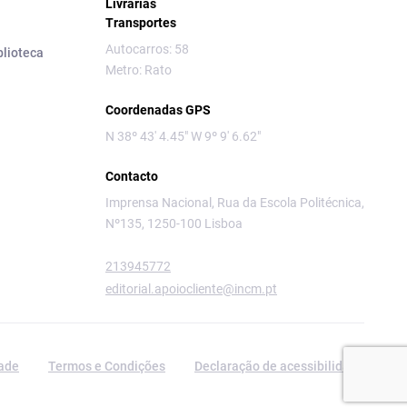
Livrarias
Transportes
Autocarros: 58
blioteca
Metro: Rato
Coordenadas GPS
N 38º 43' 4.45" W 9º 9' 6.62"
Contacto
Imprensa Nacional, Rua da Escola Politécnica,
Nº135, 1250-100 Lisboa
213945772
editorial.apoiocliente@incm.pt
dade
Termos e Condições
Declaração de acessibilidade