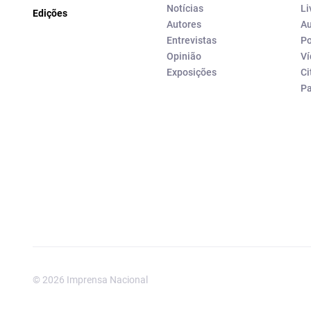
Notícias
Li
Edições
Autores
Au
Entrevistas
Po
Opinião
Ví
Exposições
Ci
P
© 2026 Imprensa Nacional
Imprensa Nacional é a marc