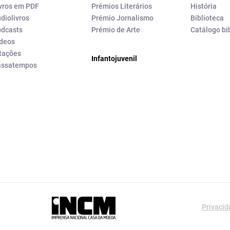
vros em PDF
Prémios Literários
História
diolivros
Prémio Jornalismo
Biblioteca
dcasts
Prémio de Arte
Catálogo bi
deos
tações
Infantojuvenil
assatempos
a editorial da
Privaci