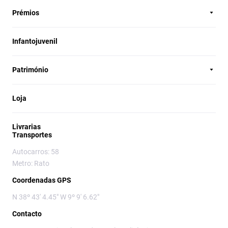
Prémios
Infantojuvenil
Património
Loja
Livrarias
Transportes
Autocarros: 58
Metro: Rato
Coordenadas GPS
N 38º 43' 4.45" W 9º 9' 6.62"
Contacto