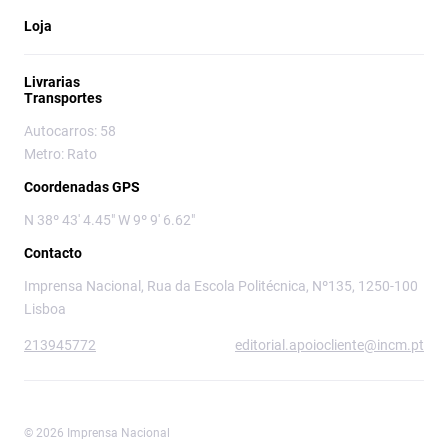
Loja
Livrarias
Transportes
Autocarros: 58
Metro: Rato
Coordenadas GPS
N 38º 43' 4.45" W 9º 9' 6.62"
Contacto
Imprensa Nacional, Rua da Escola Politécnica, Nº135, 1250-100
Lisboa
213945772
editorial.apoiocliente@incm.pt
© 2026 Imprensa Nacional