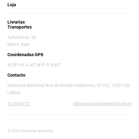
Loja
Livrarias
Transportes
Autocarros: 58
Metro: Rato
Coordenadas GPS
N 38º 43' 4.45" W 9º 9' 6.62"
Contacto
Imprensa Nacional, Rua da Escola Politécnica, Nº135, 1250-100
Lisboa
213945772
editorial.apoiocliente@incm.pt
© 2026 Imprensa Nacional