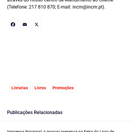
(Telefone: 217 810 870; E-mail: incm@incm.pt).
Facebook
Email
X
Livrarias
Livros
Promoções
Publicações Relacionadas
Imprensa Nacional, a marcar presença na Feira do Livro de