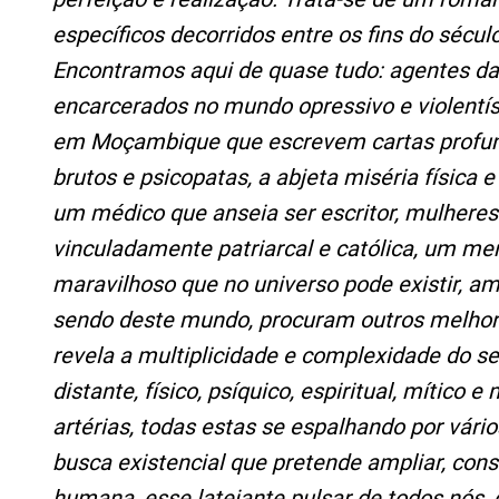
específicos decorridos entre os fins do sécul
Encontramos aqui de quase tudo: agentes da 
encarcerados no mundo opressivo e violentís
em Moçambique que escrevem cartas profund
brutos e psicopatas, a abjeta miséria física 
um médico que anseia ser escritor, mulhere
vinculadamente patriarcal e católica, um me
maravilhoso que no universo pode existir, amo
sendo deste mundo, procuram outros melho
revela a multiplicidade e complexidade do s
distante, físico, psíquico, espiritual, mítico 
artérias, todas estas se espalhando por vári
busca existencial que pretende ampliar, cons
humana, esse latejante pulsar de todos nós,