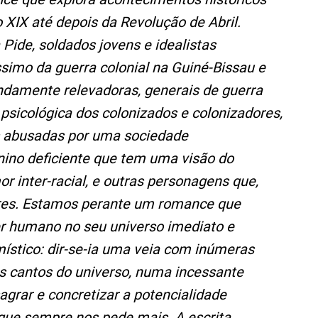
o XIX até depois da Revolução de Abril.
Pide, soldados jovens e idealistas
simo da guerra colonial na Guiné-Bissau e
amente relevadoras, generais de guerra
e psicológica dos colonizados e colonizadores,
s abusadas por uma sociedade
nino deficiente que tem uma visão do
r inter-racial, e outras personagens que,
res. Estamos perante um romance que
er humano no seu universo imediato e
e místico: dir-se-ia uma veia com inúmeras
os cantos do universo, numa incessante
agrar e concretizar a potencialidade
 que sempre nos pede mais. A escrita