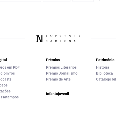
gital
Prémios
Património
vros em PDF
Prémios Literários
História
diolivros
Prémio Jornalismo
Biblioteca
dcasts
Prémio de Arte
Catálogo bi
deos
tações
Infantojuvenil
assatempos