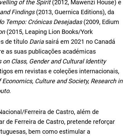
lling of the Spirit
(2012, Mawenzi House) e
 and Findings
(2013, Guernica Editions), da
do Tempo: Crónicas Desejadas
(2009, Edium
on
(2015, Leaping Lion Books/York
s de título
Daria
sairá em 2021 no Canadá
ntre as suas publicações académicas
 on Class, Gender and Cultural Identity
tigos em revistas e coleções internacionais,
of Economics, Culture and Society, Research in
outo
.
Nacional/Ferreira de Castro, além de
 de Ferreira de Castro, pretende reforçar
portuguesas, bem como estimular a