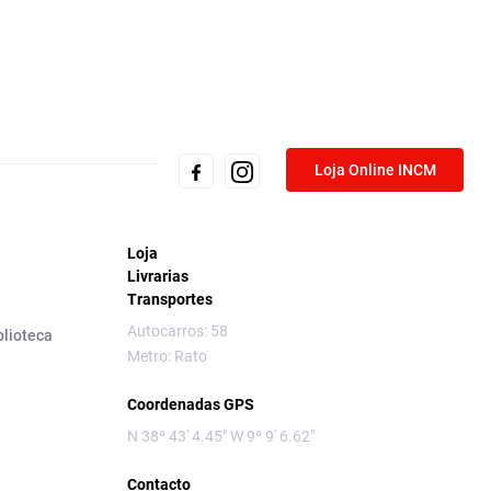
Loja Online INCM
Loja
Livrarias
Transportes
Autocarros: 58
blioteca
Metro: Rato
Coordenadas GPS
N 38º 43' 4.45" W 9º 9' 6.62"
Contacto