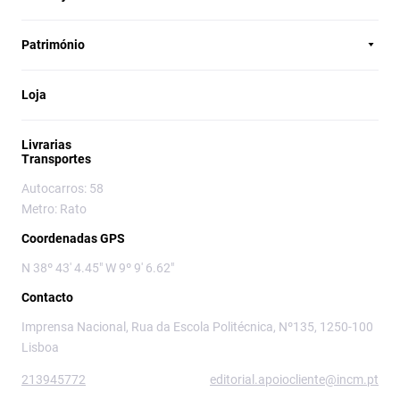
Património
Loja
Livrarias
Transportes
Autocarros: 58
Metro: Rato
Coordenadas GPS
N 38º 43' 4.45" W 9º 9' 6.62"
Contacto
Imprensa Nacional, Rua da Escola Politécnica, Nº135, 1250-100
Lisboa
213945772
editorial.apoiocliente@incm.pt