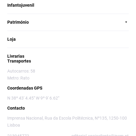
Infantojuvenil
Património
Loja
Livrarias
Transportes
Autocarros: 58
Metro: Rato
Coordenadas GPS
N 38º 43' 4.45" W 9º 9' 6.62"
Contacto
Imprensa Nacional, Rua da Escola Politécnica, Nº135, 1250-100
Lisboa