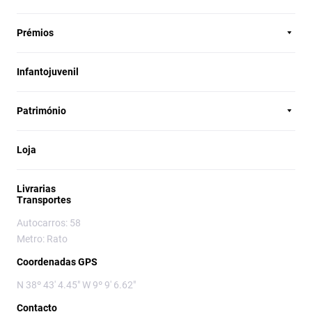
Prémios
Infantojuvenil
Património
Loja
Livrarias
Transportes
Autocarros: 58
Metro: Rato
Coordenadas GPS
N 38º 43' 4.45" W 9º 9' 6.62"
Contacto