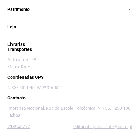
Património
Loja
Livrarias
Transportes
Autocarros: 58
Metro: Rato
Coordenadas GPS
N 38º 43' 4.45" W 9º 9' 6.62"
Contacto
Imprensa Nacional, Rua da Escola Politécnica, Nº135, 1250-100
Lisboa
213945772
editorial.apoiocliente@incm.pt