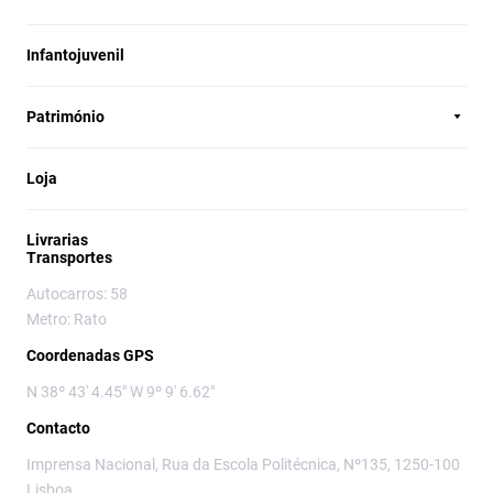
Infantojuvenil
Património
Loja
Livrarias
Transportes
Autocarros: 58
Metro: Rato
Coordenadas GPS
N 38º 43' 4.45" W 9º 9' 6.62"
Contacto
Imprensa Nacional, Rua da Escola Politécnica, Nº135, 1250-100
Lisboa