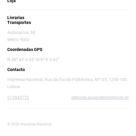
Loja
Livrarias
Transportes
Autocarros: 58
Metro: Rato
Coordenadas GPS
N 38º 43' 4.45" W 9º 9' 6.62"
Contacto
Imprensa Nacional, Rua da Escola Politécnica, Nº135, 1250-100
Lisboa
213945772
editorial.apoiocliente@incm.pt
© 2026 Imprensa Nacional