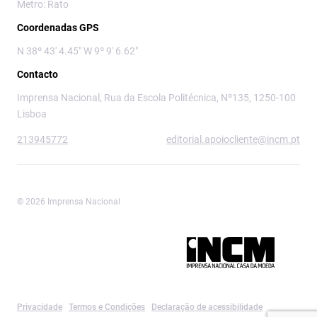
Metro: Rato
Coordenadas GPS
N 38º 43' 4.45" W 9º 9' 6.62"
Contacto
Imprensa Nacional, Rua da Escola Politécnica, Nº135, 1250-100
Lisboa
213945772
editorial.apoiocliente@incm.pt
© 2026 Imprensa Nacional
Imprensa Nacional é a marca editorial da
Privacidade
Termos e Condições
Declaração de acessibilidade