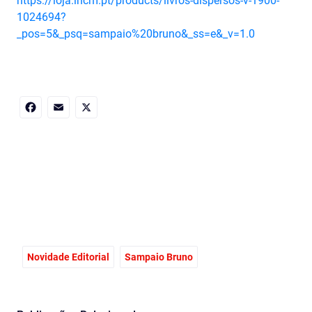
https://loja.incm.pt/products/livros-dispersos-v-1900-
1024694?
_pos=5&_psq=sampaio%20bruno&_ss=e&_v=1.0
Facebook
Email
X
Novidade Editorial
Sampaio Bruno