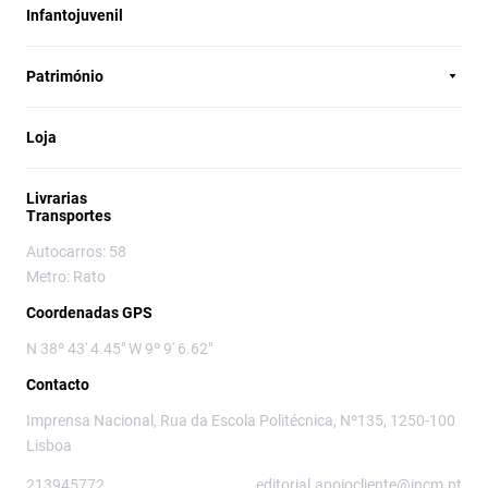
Infantojuvenil
Património
Loja
Livrarias
Transportes
Autocarros: 58
Metro: Rato
Coordenadas GPS
N 38º 43' 4.45" W 9º 9' 6.62"
Contacto
Imprensa Nacional, Rua da Escola Politécnica, Nº135, 1250-100
Lisboa
213945772
editorial.apoiocliente@incm.pt