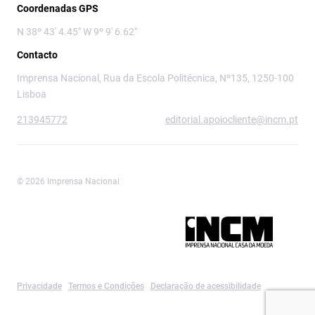
Coordenadas GPS
N 38º 43' 4.45" W 9º 9' 6.62"
Contacto
Imprensa Nacional, Rua da Escola Politécnica, Nº135, 1250-100
Lisboa
213945772
editorial.apoiocliente@incm.pt
© 2026 Imprensa Nacional
Imprensa Nacional é a marca editorial da
Privacidade
Termos e Condições
Declaração de acessibilidade