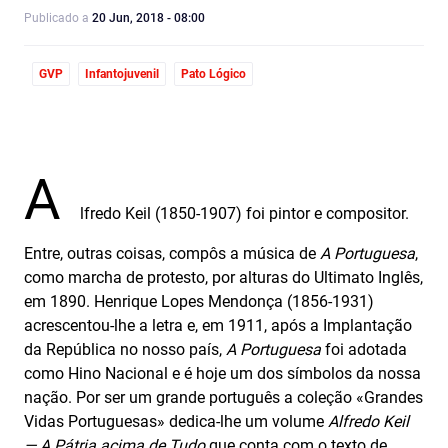
Publicado a
20 Jun, 2018 - 08:00
GVP
Infantojuvenil
Pato Lógico
A
lfredo Keil (1850-1907) foi pintor e compositor.
Entre, outras coisas, compôs a música de
A Portuguesa
,
como marcha de protesto, por alturas do Ultimato Inglês,
em 1890. Henrique Lopes Mendonça (1856-1931)
acrescentou-lhe a letra e, em 1911, após a Implantação
da República no nosso país,
A Portuguesa
foi adotada
como Hino Nacional e é hoje um dos símbolos da nossa
nação. Por ser um grande português a coleção «Grandes
Vidas Portuguesas» dedica-lhe um volume
Alfredo Keil
— A Pátria acima de Tudo
que conta com o texto de