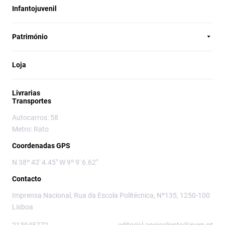
Infantojuvenil
Património
Loja
Livrarias
Transportes
Autocarros: 58
Metro: Rato
Coordenadas GPS
N 38º 43' 4.45" W 9º 9' 6.62"
Contacto
Imprensa Nacional, Rua da Escola Politécnica, Nº135, 1250-100
Lisboa