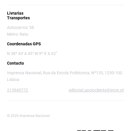
Livrarias
Transportes
Autocarros: 58
Metro: Rato
Coordenadas GPS
N 38º 43' 4.45" W 9º 9' 6.62"
Contacto
Imprensa Nacional, Rua da Escola Politécnica, Nº135, 1250-100
Lisboa
213945772
editorial.apoiocliente@incm.pt
© 2026 Imprensa Nacional