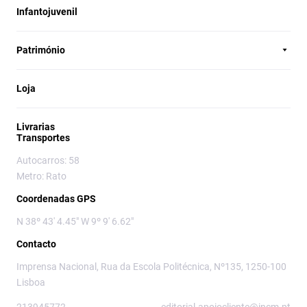
Infantojuvenil
Património
Loja
Livrarias
Transportes
Autocarros: 58
Metro: Rato
Coordenadas GPS
N 38º 43' 4.45" W 9º 9' 6.62"
Contacto
Imprensa Nacional, Rua da Escola Politécnica, Nº135, 1250-100
Lisboa