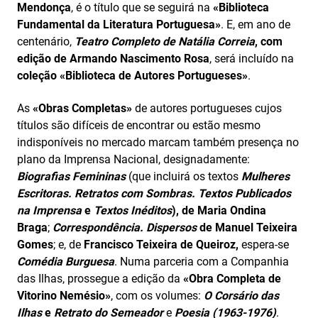
Mendonça
, é o título que se seguirá na
«Biblioteca
Fundamental da Literatura Portuguesa»
. E, em ano de
centenário,
Teatro Completo de Natália Correia
, com
edição
de Armando Nascimento Rosa
, será incluído na
coleção «Biblioteca de Autores Portugueses»
.
As
«Obras Completas»
de autores portugueses cujos
títulos são difíceis de encontrar ou estão mesmo
indisponíveis no mercado marcam também presença no
plano da Imprensa Nacional, designadamente:
Biografias Femininas
(que incluirá os textos
Mulheres
Escritoras. Retratos com Sombras.
Textos Publicados
na Imprensa
e
Textos Inéditos
)
, de Maria Ondina
Braga
;
Correspondência. Dispersos
de Manuel Teixeira
Gomes
; e, de
Francisco Teixeira de Queiroz,
espera-se
Comédia Burguesa
. Numa parceria com a Companhia
das Ilhas, prossegue a edição da
«Obra Completa de
Vitorino Nemésio»
, com os volumes:
O Corsário
das
Ilhas
e
Retrato do Semeador
e
Poesia (1963-1976)
.