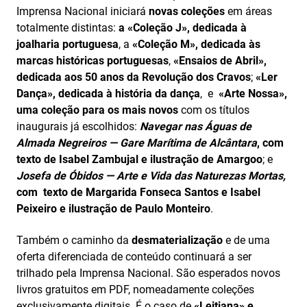
Imprensa Nacional iniciará
novas coleções
em áreas
totalmente distintas:
a «Coleção J», dedicada à
joalharia portuguesa
, a
«Coleção M», dedicada às
marcas históricas portuguesas
,
«Ensaios de Abril»,
dedicada aos 50 anos da Revolução dos Cravos
;
«Ler
Dança», dedicada à história da dança
, e
«Arte Nossa»,
uma coleção para os mais novos
com os títulos
inaugurais já escolhidos:
Navegar nas Águas de
Almada Negreiros — Gare Marítima de Alcântara
, com
texto de Isabel Zambujal e ilustração de Amargoo
; e
Josefa de Óbidos — Arte e Vida das Naturezas Mortas,
com
texto de Margarida Fonseca Santos e Isabel
Peixeiro e ilustração de Paulo Monteiro
.
Também o caminho da
desmaterialização
e de uma
oferta diferenciada de conteúdo continuará a ser
trilhado pela Imprensa Nacional. São esperados novos
livros gratuitos em PDF, nomeadamente coleções
exclusivamente digitais. É o caso de
«Leitiana» e