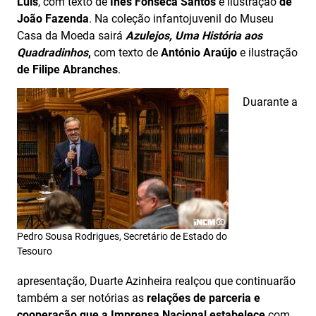
Luís
, com texto de
Inês Fonseca Santos
e ilustração
de
João Fazenda
. Na coleção infantojuvenil do Museu
Casa da Moeda sairá
Az
ulejos, Uma História aos
Quadradinhos
,
com texto de
António Araújo
e ilustração
de Filipe Abranches
.
Duarante a
Pedro Sousa Rodrigues, Secretário de Estado do
Tesouro
apresentação, Duarte Azinheira realçou que continuarão
também a ser notórias as
relações de parceria e
cooperação que a Imprensa Nacional estabelece
com