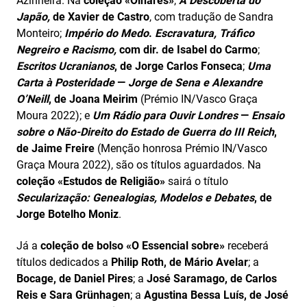
Azinheira. Na
coleção «Olhares»
,
A Descoberta do
Japão,
de Xavier de Castro
, com tradução de Sandra
Monteiro;
Império do Medo
.
Escravatura, Tráfico
Negreiro e Racismo
,
com dir. de Isabel do Carmo
;
Escritos Ucranianos
, de Jorge Carlos Fonseca
;
Uma
Carta à Posteridade
—
Jorge de Sena e Alexandre
O’Neill
, de Joana Meirim
(Prémio IN/Vasco Graça
Moura 2022); e
Um Rádio para Ouvir Londres
—
Ensaio
sobre o Não-Direito do Estado de Guerra do III Reich
,
de Jaime Freire
(Menção honrosa Prémio IN/Vasco
Graça Moura 2022), são os títulos aguardados. Na
coleção «Estudos de Religião»
sairá o título
Secularização: Genealogias, Modelos e Debates
, de
Jorge Botelho Moniz
.
Já a
coleção de bolso «O Essencial sobre»
receberá
títulos dedicados a
Philip Roth, de Mário Avelar
; a
Bocage, de Daniel Pires
; a
José Saramago, de Carlos
Reis e
Sara Grünhagen
; a
Agustina Bessa Luís, de
José