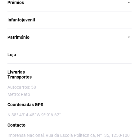
Prémios
Infantojuvenil
Património
Loja
Livrarias
Transportes
Autocarros: 58
Metro: Rato
Coordenadas GPS
N 38º 43' 4.45" W 9º 9' 6.62"
Contacto
Imprensa Nacional, Rua da Escola Politécnica, Nº135, 1250-100