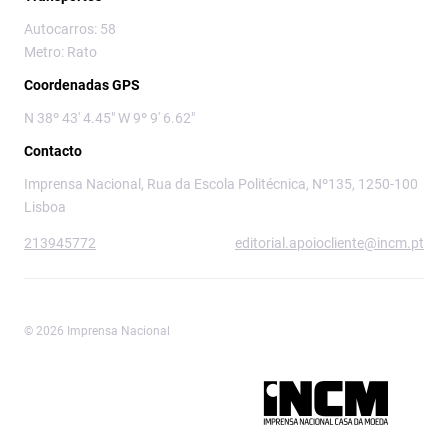
Autocarros: 58
Metro: Rato
Coordenadas GPS
N 38º 43' 4.45" W 9º 9' 6.62"
Contacto
Imprensa Nacional, Rua da Escola Politécnica, Nº135, 1250-100
Lisboa
213945772
editorial.apoiocliente@incm.pt
© 2026 Imprensa Nacional
Imprensa Nacional é a marca editorial da