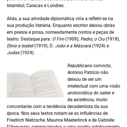
Istambul, Caracas e Londres.
Aliás, a sua atividade diplomática viria a refletir-se na
sua produção literária. Enquanto escritor deixou obras
em poesia e prosa, nomeadamente contos e peças de
teatro. Destaque para:
O Fim
(1909);
Pedro, o Cru
(1918),
Dinis e Isabel
(1919), D
. João e a Máscara
(1924) e
Judas
(1924).
Republicano convicto,
António Patrício não
deixou de ser um
intelectual com uma visão
aristocrática do saber e
da existência, muito
concordante com a tendência decadentista da sua
época. Nos seus textos notam-se as influências de
Friedrich Nietzsche, Maurice Maeterlinck e de Gabriele
D’Annunzio, sempre ligadas a uma escrita esteticamente