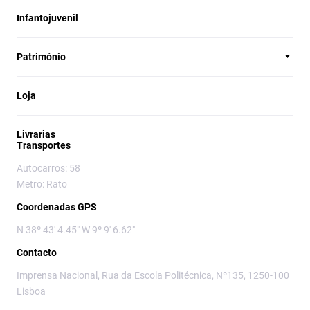
Infantojuvenil
Património
Loja
Livrarias
Transportes
Autocarros: 58
Metro: Rato
Coordenadas GPS
N 38º 43' 4.45" W 9º 9' 6.62"
Contacto
Imprensa Nacional, Rua da Escola Politécnica, Nº135, 1250-100
Lisboa