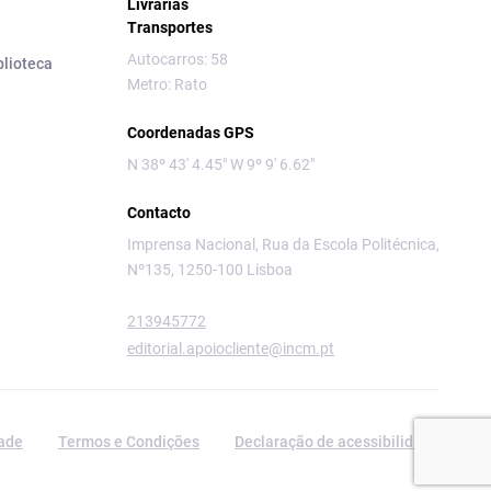
Livrarias
Transportes
Autocarros: 58
blioteca
Metro: Rato
Coordenadas GPS
N 38º 43' 4.45" W 9º 9' 6.62"
Contacto
Imprensa Nacional, Rua da Escola Politécnica,
Nº135, 1250-100 Lisboa
213945772
editorial.apoiocliente@incm.pt
dade
Termos e Condições
Declaração de acessibilidade