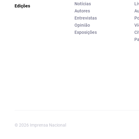
Notícias
Li
Edições
Autores
Au
Entrevistas
Po
Opinião
Ví
Exposições
Ci
P
© 2026 Imprensa Nacional
Imprensa Nacional é a marc