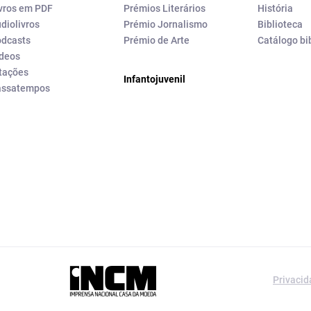
vros em PDF
Prémios Literários
História
diolivros
Prémio Jornalismo
Biblioteca
dcasts
Prémio de Arte
Catálogo bi
deos
tações
Infantojuvenil
assatempos
a editorial da
Privaci