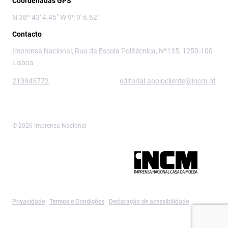
Coordenadas GPS
N 38º 43' 4.45" W 9º 9' 6.62"
Contacto
Imprensa Nacional, Rua da Escola Politécnica, Nº135, 1250-100
Lisboa
213945772
editorial.apoiocliente@incm.pt
© 2026 Imprensa Nacional
Imprensa Nacional é a marca editorial da
Privacidade
Termos e Condições
Declaração de acessibilidade