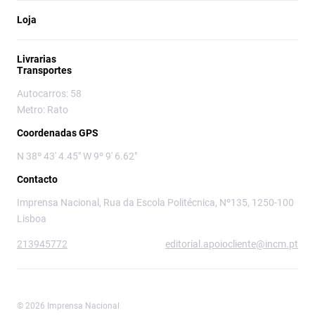
Loja
Livrarias
Transportes
Autocarros: 58
Metro: Rato
Coordenadas GPS
N 38º 43' 4.45" W 9º 9' 6.62"
Contacto
Imprensa Nacional, Rua da Escola Politécnica, Nº135, 1250-100
Lisboa
213945772
editorial.apoiocliente@incm.pt
© 2026 Imprensa Nacional