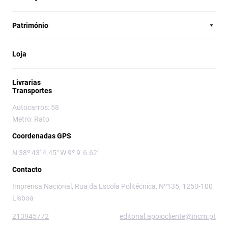
Património
Loja
Livrarias
Transportes
Autocarros: 58
Metro: Rato
Coordenadas GPS
N 38º 43' 4.45" W 9º 9' 6.62"
Contacto
Imprensa Nacional, Rua da Escola Politécnica, Nº135, 1250-100
Lisboa
213945772
editorial.apoiocliente@incm.pt