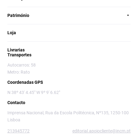
Património
Loja
Livrarias
Transportes
Autocarros: 58
Metro: Rato
Coordenadas GPS
N 38º 43' 4.45" W 9º 9' 6.62"
Contacto
Imprensa Nacional, Rua da Escola Politécnica, Nº135, 1250-100
Lisboa
213945772
editorial.apoiocliente@incm.pt