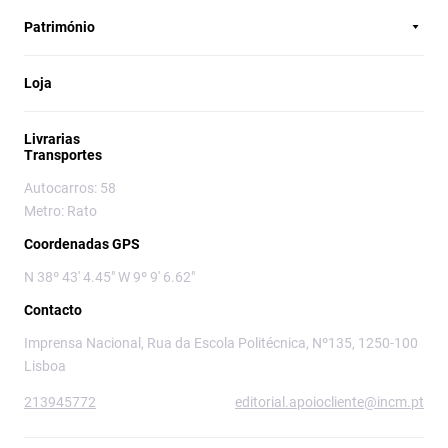
Património
Loja
Livrarias
Transportes
Autocarros: 58
Metro: Rato
Coordenadas GPS
N 38º 43' 4.45" W 9º 9' 6.62"
Contacto
Imprensa Nacional, Rua da Escola Politécnica, Nº135, 1250-100
Lisboa
213945772
editorial.apoiocliente@incm.pt