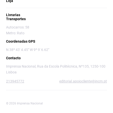
Loja
Livrarias
Transportes
Autocarros: 58
Metro: Rato
Coordenadas GPS
N 38º 43' 4.45" W 9º 9' 6.62"
Contacto
Imprensa Nacional, Rua da Escola Politécnica, Nº135, 1250-100
Lisboa
213945772
editorial.apoiocliente@incm.pt
© 2026 Imprensa Nacional