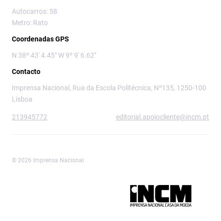
Autocarros: 58
Metro: Rato
Coordenadas GPS
N 38º 43' 4.45" W 9º 9' 6.62"
Contacto
Imprensa Nacional, Rua da Escola Politécnica, Nº135, 1250-100
Lisboa
213945772
editorial.apoiocliente@incm.pt
© 2026 Imprensa Nacional
Imprensa Nacional é a marca editorial da