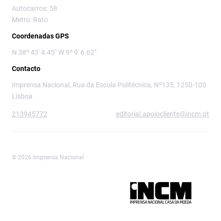
Autocarros: 58
Metro: Rato
Coordenadas GPS
N 38º 43' 4.45" W 9º 9' 6.62"
Contacto
Imprensa Nacional, Rua da Escola Politécnica, Nº135, 1250-100
Lisboa
213945772
editorial.apoiocliente@incm.pt
© 2026 Imprensa Nacional
Imprensa Nacional é a marca editorial da