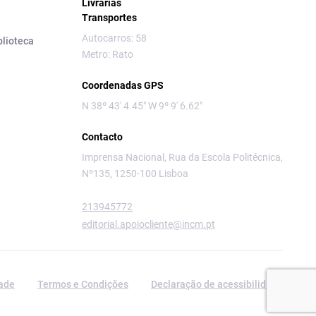
Livrarias
Transportes
Autocarros: 58
blioteca
Metro: Rato
Coordenadas GPS
N 38º 43' 4.45" W 9º 9' 6.62"
Contacto
Imprensa Nacional, Rua da Escola Politécnica,
Nº135, 1250-100 Lisboa
213945772
editorial.apoiocliente@incm.pt
dade
Termos e Condições
Declaração de acessibilidade