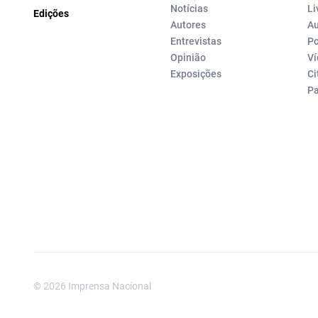
Notícias
Li
Edições
Autores
Au
Entrevistas
Po
Opinião
Ví
Exposições
Ci
P
© 2026 Imprensa Nacional
Imprensa Nacional é a marc