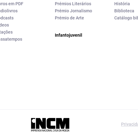
vros em PDF
Prémios Literários
História
diolivros
Prémio Jornalismo
Biblioteca
dcasts
Prémio de Arte
Catálogo bi
deos
tações
Infantojuvenil
assatempos
a editorial da
Privaci