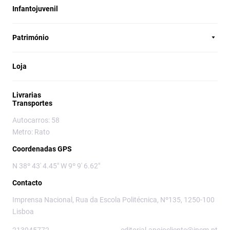
Infantojuvenil
Património
Loja
Livrarias
Transportes
Autocarros: 58
Metro: Rato
Coordenadas GPS
N 38º 43' 4.45" W 9º 9' 6.62"
Contacto
Imprensa Nacional, Rua da Escola Politécnica, Nº135, 1250-100
Lisboa