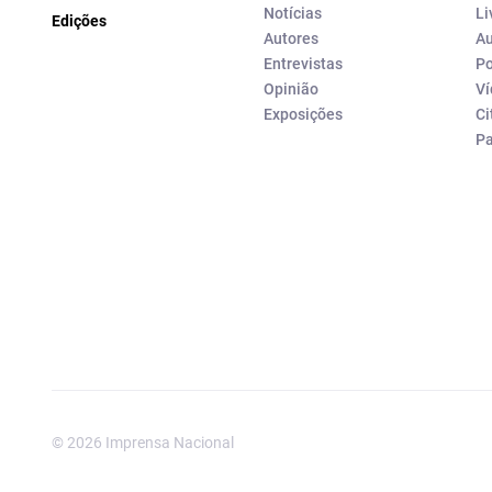
Notícias
Li
Edições
Autores
Au
Entrevistas
Po
Opinião
Ví
Exposições
Ci
P
© 2026 Imprensa Nacional
Imprensa Nacional é a marc