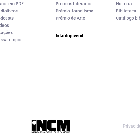
vros em PDF
Prémios Literários
História
diolivros
Prémio Jornalismo
Biblioteca
dcasts
Prémio de Arte
Catálogo bi
deos
tações
Infantojuvenil
assatempos
a editorial da
Privaci