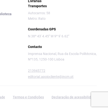
Livrarias
Transportes
Autocarros: 58
blioteca
Metro: Rato
Coordenadas GPS
N 38º 43' 4.45" W 9º 9' 6.62"
Contacto
Imprensa Nacional, Rua da Escola Politécnica,
Nº135, 1250-100 Lisboa
213945772
editorial.apoiocliente@incm.pt
dade
Termos e Condições
Declaração de acessibilidade