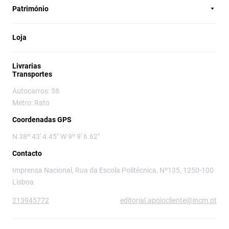
Património
Loja
Livrarias
Transportes
Autocarros: 58
Metro: Rato
Coordenadas GPS
N 38º 43' 4.45" W 9º 9' 6.62"
Contacto
Imprensa Nacional, Rua da Escola Politécnica, Nº135, 1250-100
Lisboa
213945772
editorial.apoiocliente@incm.pt