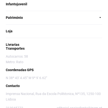
Infantojuvenil
Património
Loja
Livrarias
Transportes
Autocarros: 58
Metro: Rato
Coordenadas GPS
N 38º 43' 4.45" W 9º 9' 6.62"
Contacto
Imprensa Nacional, Rua da Escola Politécnica, Nº135, 1250-100
Lisboa