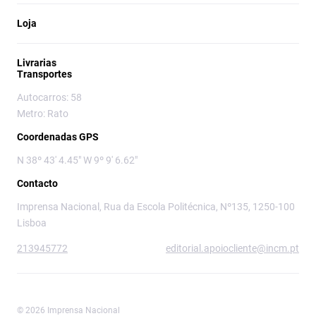
Loja
Livrarias
Transportes
Autocarros: 58
Metro: Rato
Coordenadas GPS
N 38º 43' 4.45" W 9º 9' 6.62"
Contacto
Imprensa Nacional, Rua da Escola Politécnica, Nº135, 1250-100
Lisboa
213945772
editorial.apoiocliente@incm.pt
© 2026 Imprensa Nacional