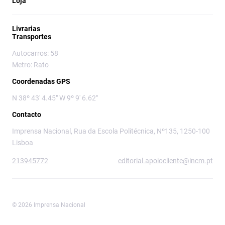
Loja
Livrarias
Transportes
Autocarros: 58
Metro: Rato
Coordenadas GPS
N 38º 43' 4.45" W 9º 9' 6.62"
Contacto
Imprensa Nacional, Rua da Escola Politécnica, Nº135, 1250-100
Lisboa
213945772
editorial.apoiocliente@incm.pt
© 2026 Imprensa Nacional