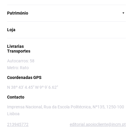
Património
Loja
Livrarias
Transportes
Autocarros: 58
Metro: Rato
Coordenadas GPS
N 38º 43' 4.45" W 9º 9' 6.62"
Contacto
Imprensa Nacional, Rua da Escola Politécnica, Nº135, 1250-100
Lisboa
213945772
editorial.apoiocliente@incm.pt