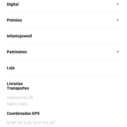
Digital
Prémios
Infantojuvenil
Património
Loja
Livrarias
Transportes
Autocarros: 58
Metro: Rato
Coordenadas GPS
N 38º 43' 4.45" W 9º 9' 6.62"