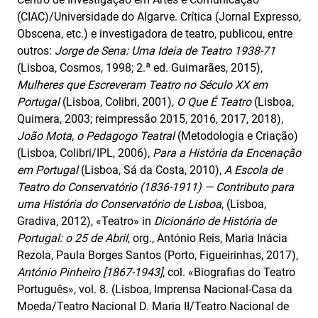
(CIAC)/Universidade do Algarve. Crítica (Jornal Expresso,
Obscena, etc.) e investigadora de teatro, publicou, entre
outros:
Jorge de Sena: Uma Ideia de Teatro 1938‑71
(Lisboa, Cosmos, 1998; 2.ª ed. Guimarães, 2015),
Mulheres que Escreveram Teatro no Século XX em
Portugal
(Lisboa, Colibri, 2001),
O Que É Teatro
(Lisboa,
Quimera, 2003; reimpressão 2015, 2016, 2017, 2018),
João Mota, o Pedagogo Teatral
(Metodologia e Criação)
(Lisboa, Colibri/IPL, 2006),
Para a História da Encenação
em Portugal
(Lisboa, Sá da Costa, 2010),
A Escola de
Teatro do Conservatório (1836-1911) — Contributo para
uma História do Conservatório de Lisboa
, (Lisboa,
Gradiva, 2012), «Teatro» in
Dicionário de História de
Portugal: o 25 de Abril
, org., António Reis, Maria Inácia
Rezola, Paula Borges Santos (Porto, Figueirinhas, 2017),
António Pinheiro [1867-1943]
, col. «Biografias do Teatro
Português», vol. 8. (Lisboa, Imprensa Nacional-Casa da
Moeda/Teatro Nacional D. Maria II/Teatro Nacional de