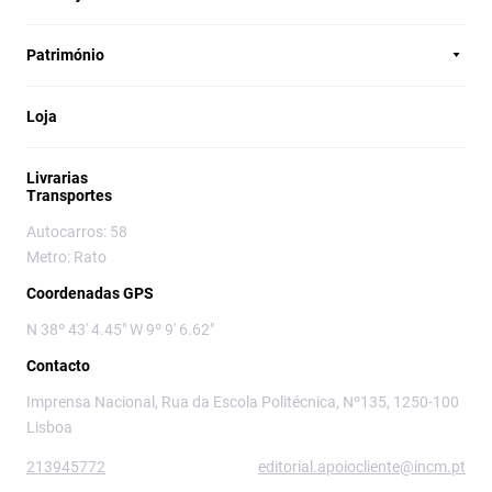
Património
Loja
Livrarias
Transportes
Autocarros: 58
Metro: Rato
Coordenadas GPS
N 38º 43' 4.45" W 9º 9' 6.62"
Contacto
Imprensa Nacional, Rua da Escola Politécnica, Nº135, 1250-100
Lisboa
213945772
editorial.apoiocliente@incm.pt