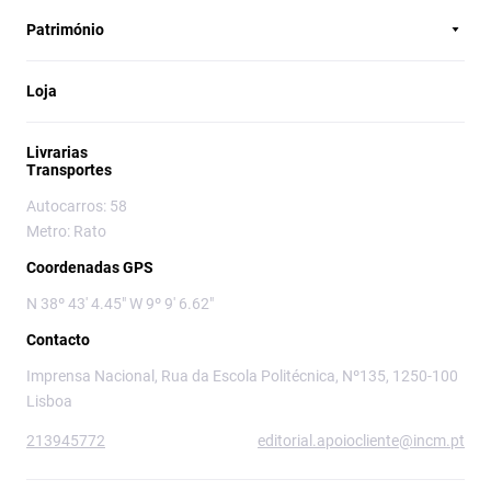
Património
Loja
Livrarias
Transportes
Autocarros: 58
Metro: Rato
Coordenadas GPS
N 38º 43' 4.45" W 9º 9' 6.62"
Contacto
Imprensa Nacional, Rua da Escola Politécnica, Nº135, 1250-100
Lisboa
213945772
editorial.apoiocliente@incm.pt